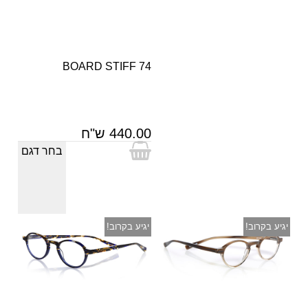
BOARD STIFF 74
440.00 ש"ח
בחר דגם
יגיע בקרוב!
יגיע בקרוב!