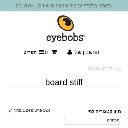
באתר בלבד! ים של מבצעים שווים - 20-70%!
חדש!
משקפי קריאה
מסגרות משקפיים
החשבון שלי
0
תפריט
משקפי שמש
בית
/
BOARD STIFF
משקפי שמש - קריאה
board stiff
משקפי שמש ביפוקל
אביזרים
מציג פריטים 1-24 מתוך 24.
מיון קטגוריה לפי
SALE