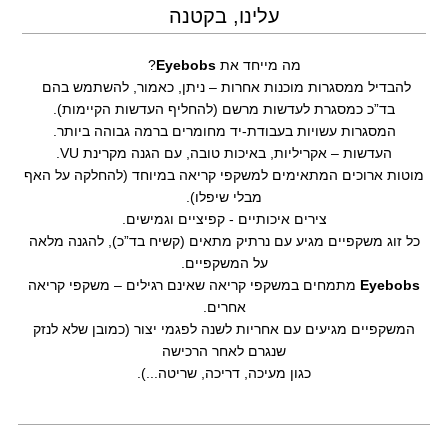
עלינו, בקטנה
מה מייחד את
Eyebobs
?
להבדיל ממסגרות מוכנות אחרות – ניתן, כאמור, להשתמש בהם
בד”כ כמסגרת לעדשות מרשם (להחליף העדשות הקיימות).
המסגרות עשויות בעבודת-יד מחומרים ברמה גבוהה ביותר.
העדשות – אקריליות, באיכות טובה, עם הגנה מקרינת VU.
מוטות ארוכים המתאימים למשקפי קריאה במיוחד (להחלקה על האף
מבלי שיפלו).
צירים איכותיים - קפיציים וגמישים.
כל זוג משקפיים מגיע עם נרתיק מתאים (קשיח בד”כ), להגנה מלאה
על המשקפיים.
Eyebobs
מתמחים במשקפי קריאה שאינם רגילים – משקפי קריאה
אחרים.
המשקפיים מגיעים עם אחריות לשנה לפגמי יצור (כמובן שלא לנזק
שנגרם לאחר הרכישה
כגון מעיכה, דריכה, שריטה...).