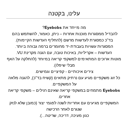
עלינו, בקטנה
מה מייחד את
Eyebobs
?
להבדיל ממסגרות מוכנות אחרות – ניתן, כאמור, להשתמש בהם
בד”כ כמסגרת לעדשות מרשם (להחליף העדשות הקיימות).
המסגרות עשויות בעבודת-יד מחומרים ברמה גבוהה ביותר.
העדשות – אקריליות, באיכות טובה, עם הגנה מקרינת VU.
מוטות ארוכים המתאימים למשקפי קריאה במיוחד (להחלקה על האף
מבלי שיפלו).
צירים איכותיים - קפיציים וגמישים.
כל זוג משקפיים מגיע עם נרתיק מתאים (קשיח בד”כ), להגנה מלאה
על המשקפיים.
Eyebobs
מתמחים במשקפי קריאה שאינם רגילים – משקפי קריאה
אחרים.
המשקפיים מגיעים עם אחריות לשנה לפגמי יצור (כמובן שלא לנזק
שנגרם לאחר הרכישה
כגון מעיכה, דריכה, שריטה...).