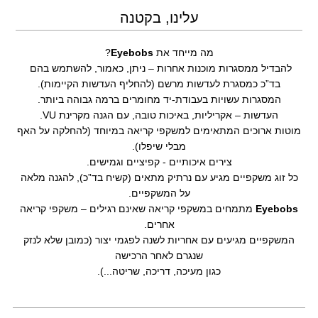
עלינו, בקטנה
מה מייחד את
Eyebobs
?
להבדיל ממסגרות מוכנות אחרות – ניתן, כאמור, להשתמש בהם
בד”כ כמסגרת לעדשות מרשם (להחליף העדשות הקיימות).
המסגרות עשויות בעבודת-יד מחומרים ברמה גבוהה ביותר.
העדשות – אקריליות, באיכות טובה, עם הגנה מקרינת VU.
מוטות ארוכים המתאימים למשקפי קריאה במיוחד (להחלקה על האף
מבלי שיפלו).
צירים איכותיים - קפיציים וגמישים.
כל זוג משקפיים מגיע עם נרתיק מתאים (קשיח בד”כ), להגנה מלאה
על המשקפיים.
Eyebobs
מתמחים במשקפי קריאה שאינם רגילים – משקפי קריאה
אחרים.
המשקפיים מגיעים עם אחריות לשנה לפגמי יצור (כמובן שלא לנזק
שנגרם לאחר הרכישה
כגון מעיכה, דריכה, שריטה...).