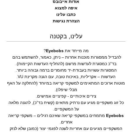
אודות אייבובס
איפה למצוא
כתבו עלינו
הצהרת נגישות
עלינו, בקטנה
מה מייחד את
Eyebobs
?
להבדיל ממסגרות מוכנות אחרות – ניתן, כאמור, להשתמש בהם
בד”כ כמסגרת לעדשות מרשם (להחליף העדשות הקיימות).
המסגרות עשויות בעבודת-יד מחומרים ברמה גבוהה ביותר.
העדשות – אקריליות, באיכות טובה, עם הגנה מקרינת VU.
מוטות ארוכים המתאימים למשקפי קריאה במיוחד (להחלקה על האף
מבלי שיפלו).
צירים איכותיים - קפיציים וגמישים.
כל זוג משקפיים מגיע עם נרתיק מתאים (קשיח בד”כ), להגנה מלאה
על המשקפיים.
Eyebobs
מתמחים במשקפי קריאה שאינם רגילים – משקפי קריאה
אחרים.
המשקפיים מגיעים עם אחריות לשנה לפגמי יצור (כמובן שלא לנזק