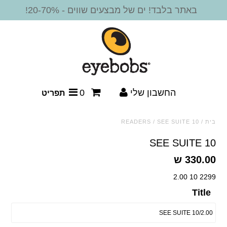
באתר בלבד! ים של מבצעים שווים - 20-70%!
חדש!
משקפי קריאה
מסגרות משקפיים
החשבון שלי
0
תפריט
משקפי שמש
בית
/
SEE SUITE 10
/
READERS
משקפי שמש - קריאה
SEE SUITE 10
330.00 ש
משקפי שמש ביפוקל
2299 10 2.00
אביזרים
Title
SALE