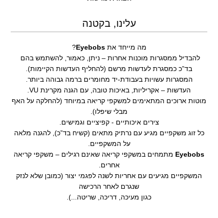
עלינו, בקטנה
מה מייחד את
Eyebobs
?
להבדיל ממסגרות מוכנות אחרות – ניתן, כאמור, להשתמש בהם
בד”כ כמסגרת לעדשות מרשם (להחליף העדשות הקיימות).
המסגרות עשויות בעבודת-יד מחומרים ברמה גבוהה ביותר.
העדשות – אקריליות, באיכות טובה, עם הגנה מקרינת VU.
מוטות ארוכים המתאימים למשקפי קריאה במיוחד (להחלקה על האף
מבלי שיפלו).
צירים איכותיים - קפיציים וגמישים.
כל זוג משקפיים מגיע עם נרתיק מתאים (קשיח בד”כ), להגנה מלאה
על המשקפיים.
Eyebobs
מתמחים במשקפי קריאה שאינם רגילים – משקפי קריאה
אחרים.
המשקפיים מגיעים עם אחריות לשנה לפגמי יצור (כמובן שלא לנזק
שנגרם לאחר הרכישה
כגון מעיכה, דריכה, שריטה...).