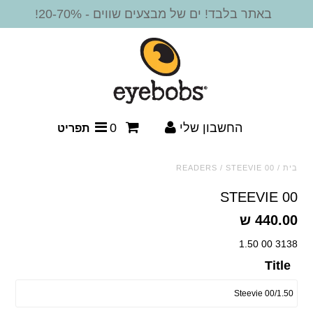
באתר בלבד! ים של מבצעים שווים - 20-70%!
חדש!
משקפי קריאה
מסגרות משקפיים
החשבון שלי
0
תפריט
משקפי שמש
בית
/
STEEVIE 00
/
READERS
משקפי שמש - קריאה
STEEVIE 00
440.00 ש
משקפי שמש ביפוקל
3138 00 1.50
אביזרים
Title
SALE