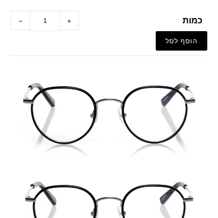
כמות
−
+