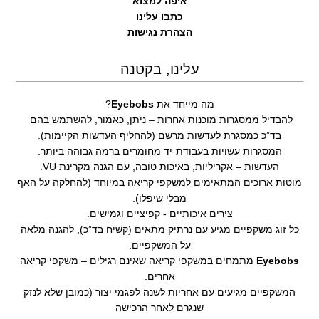
איפה למצוא
כתבו עלינו
הצהרת נגישות
עלינו, בקטנה
מה מייחד את
Eyebobs
?
להבדיל ממסגרות מוכנות אחרות – ניתן, כאמור, להשתמש בהם
בד”כ כמסגרת לעדשות מרשם (להחליף העדשות הקיימות).
המסגרות עשויות בעבודת-יד מחומרים ברמה גבוהה ביותר.
העדשות – אקריליות, באיכות טובה, עם הגנה מקרינת VU.
מוטות ארוכים המתאימים למשקפי קריאה במיוחד (להחלקה על האף
מבלי שיפלו).
צירים איכותיים - קפיציים וגמישים.
כל זוג משקפיים מגיע עם נרתיק מתאים (קשיח בד”כ), להגנה מלאה
על המשקפיים.
Eyebobs
מתמחים במשקפי קריאה שאינם רגילים – משקפי קריאה
אחרים.
המשקפיים מגיעים עם אחריות לשנה לפגמי יצור (כמובן שלא לנזק
שנגרם לאחר הרכישה