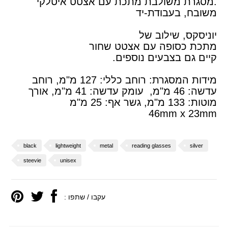
.מסגרת משולבת מתכת עם אצטט איטלקי
משובח, בעבודת-יד
יוניסקס, שילוב של
מתכת כסופה עם אצטט שחור
קיים גם בצבעים נוספים.
מידות המסגרת: רוחב כללי: 127 מ"מ, רוחב
עדשה: 46 מ"מ, עומק עדשה: 41 מ"מ, אורך
מוטות: 133 מ"מ, גשר אף: 25 מ"מ
46mm x 23mm
black
lightweight
metal
reading glasses
silver
steevie
unisex
עקבו / שתפו :