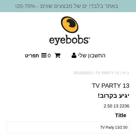
באתר בלבד! ים של מבצעים שווים - 20-70%!
חדש!
משקפי קריאה
מסגרות משקפיים
החשבון שלי
0
תפריט
משקפי שמש
בית
/
TV PARTY 13
/
READERS
משקפי שמש - קריאה
TV PARTY 13
יגיע בקרוב!
משקפי שמש ביפוקל
2236 13 2.50
אביזרים
Title
SALE