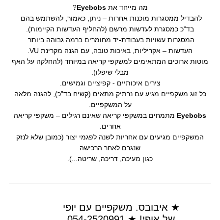
מה מייחד את
Eyebobs
?
להבדיל ממסגרות מוכנות אחרות – ניתן, כאמור, להשתמש בהם
בד”כ כמסגרת לעדשות מרשם (להחליף העדשות הקיימות).
המסגרות עשויות בעבודת-יד מחומרים ברמה גבוהה ביותר.
העדשות – אקריליות, באיכות טובה, עם הגנה מקרינת VU.
מוטות ארוכים המתאימים למשקפי קריאה במיוחד (להחלקה על האף
מבלי שיפלו).
צירים איכותיים - קפיציים וגמישים.
כל זוג משקפיים מגיע עם נרתיק מתאים (קשיח בד”כ), להגנה מלאה
על המשקפיים.
Eyebobs
מתמחים במשקפי קריאה שאינם רגילים – משקפי קריאה
אחרים.
המשקפיים מגיעים עם אחריות לשנה לפגמי יצור (כמובן שלא לנזק
שנגרם לאחר הרכישה
כגון מעיכה, דריכה, שריטה...).
★ איבובס. משקפיים עם יופי
של אופי! ★ 054-2520991