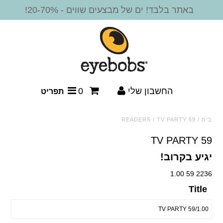
באתר בלבד! ים של מבצעים שווים - 20-70%!
חדש!
משקפי קריאה
מסגרות משקפיים
החשבון שלי
0
תפריט
משקפי שמש
בית
/
TV PARTY 59
/
READERS
משקפי שמש - קריאה
TV PARTY 59
יגיע בקרוב!
משקפי שמש ביפוקל
2236 59 1.00
אביזרים
Title
SALE